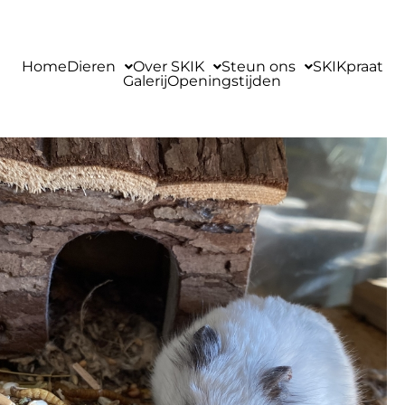
Home
Dieren
Over SKIK
Steun ons
SKIKpraat
Galerij
Openingstijden