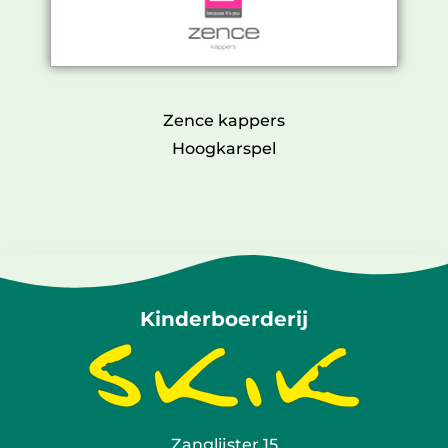
Zence kappers
Hoogkarspel
Kinderboerderij
Zanglijster 15