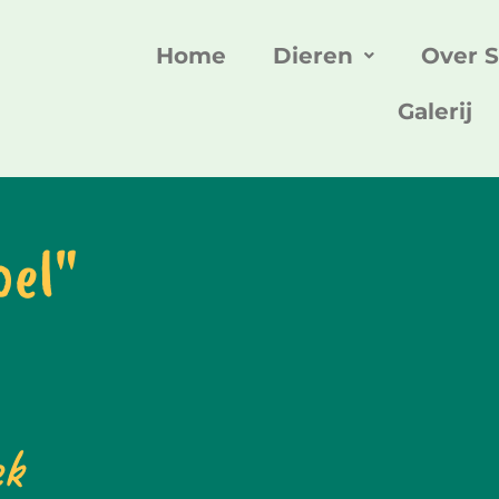
Home
Dieren
Over 
Galerij
oel"
ek