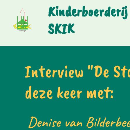
Kinderboerderij
SKIK
Interview "De St
deze keer met:
Denise van Bilderbe