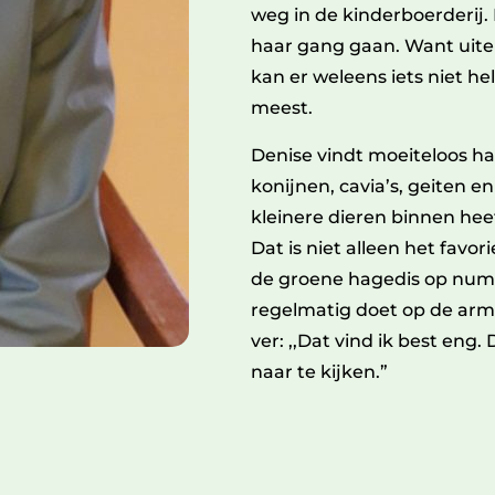
weg in de kinderboerderij.
haar gang gaan. Want uitein
kan er weleens iets niet he
meest.
Denise vindt moeiteloos h
konijnen, cavia’s, geiten e
kleinere dieren binnen hee
Dat is niet alleen het favo
de groene hagedis op numm
regelmatig doet op de arm
ver: ,,Dat vind ik best eng.
naar te kijken.”