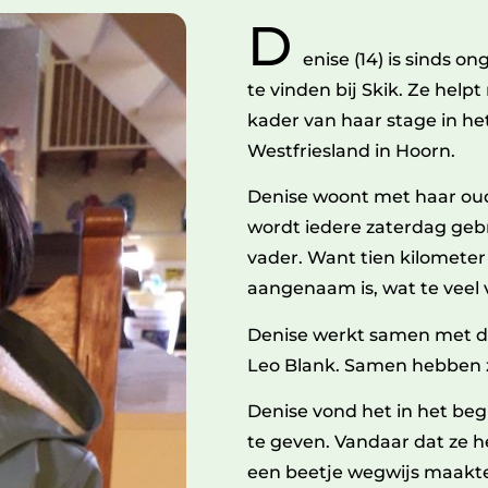
D
enise (14) is sinds 
te vinden bij Skik. Ze help
kader van haar stage in he
Westfriesland in Hoorn.
Denise woont met haar oud
wordt iedere zaterdag geb
vader. Want tien kilometer f
aangenaam is, wat te veel 
Denise werkt samen met d
Leo Blank. Samen hebben ze
Denise vond het in het begi
te geven. Vandaar dat ze he
een beetje wegwijs maakte